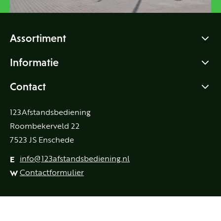
Assortiment
Informatie
Contact
123Afstandsbediening
Roombekerveld 22
7523 JS Enschede
Klantenservice
info@123afstandsbediening.nl
E
Contactformulier
W
Hitachi CLE-967 afstandsbediening
€ 19,95