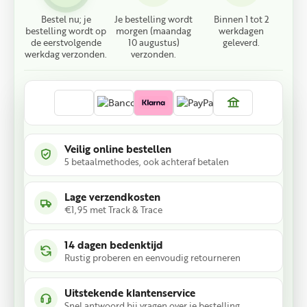
Bestel nu; je
Je bestelling wordt
Binnen 1 tot 2
bestelling wordt op
morgen (maandag
werkdagen
de eerstvolgende
10 augustus)
geleverd.
werkdag verzonden.
verzonden.
Veilig online bestellen
5 betaalmethodes, ook achteraf betalen
Lage verzendkosten
€1,95 met Track & Trace
14 dagen bedenktijd
Rustig proberen en eenvoudig retourneren
Uitstekende klantenservice
Snel antwoord bij vragen over je bestelling